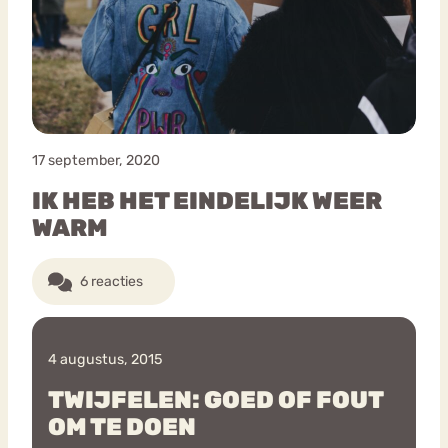
Bouli
Chat
mia
Eetstoornis
Anorexia Nervosa
Nerv
osa
Forum
17 september, 2020
Eetbuien
Piekeren
Sport
Trauma
IK HEB HET EINDELIJK WEER
Orthorexia
Afvallen
Angst
WARM
6 reacties
4 augustus, 2015
TWIJFELEN: GOED OF FOUT
OM TE DOEN