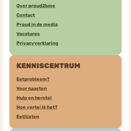
Over proud2bme
Contact
Proud in de media
Vacatures
Privacyverklaring
KENNISCENTRUM
Eetprobleem?
Voor naasten
Hulp en herstel
Hoe vertel ik het?
Eetlijsten