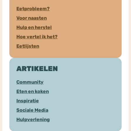
Eetprobleem?
Voor naasten
Hulp en herstel
Hoe vertel ik het?
Eetlijsten
ARTIKELEN
Community
Eten en koken
Inspiratie
Sociale Media
Hulpverlening