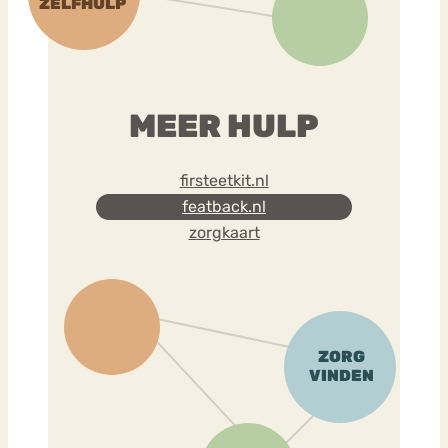
MEER HULP
firsteetkit.nl
featback.nl
zorgkaart