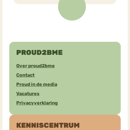
PROUD2BME
Over proud2bme
Contact
Proud in de media
Vacatures
Privacyverklaring
KENNISCENTRUM