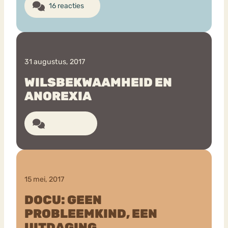
16 reacties
31 augustus, 2017
WILSBEKWAAMHEID EN
ANOREXIA
6 reacties
15 mei, 2017
DOCU: GEEN
PROBLEEMKIND, EEN
UITDAGING