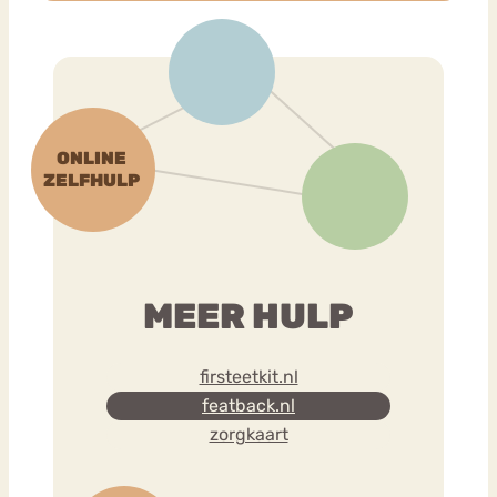
MEER HULP
firsteetkit.nl
featback.nl
zorgkaart