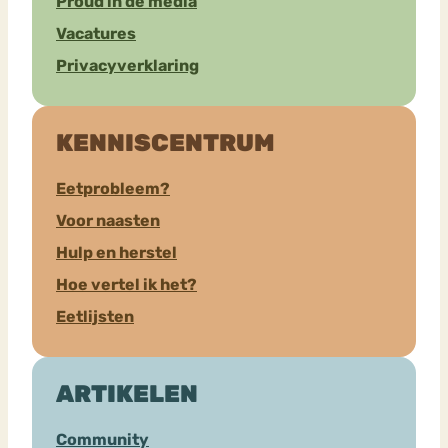
Proud in de media
Vacatures
Privacyverklaring
KENNISCENTRUM
Eetprobleem?
Voor naasten
Hulp en herstel
Hoe vertel ik het?
Eetlijsten
ARTIKELEN
Community