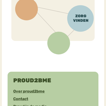
PROUD2BME
Over proud2bme
Contact