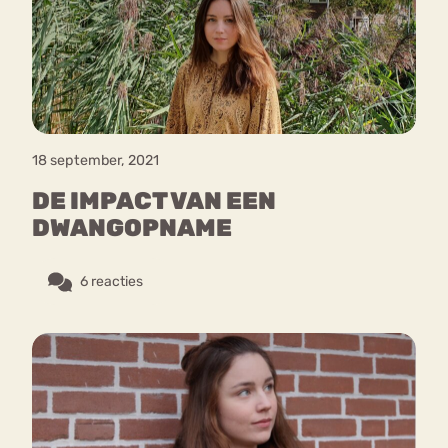
Bouli
Chat
mia
Eetstoornis
Anorexia Nervosa
Nerv
osa
Forum
18 september, 2021
Eetbuien
Piekeren
Sport
Trauma
DE IMPACT VAN EEN
Orthorexia
Afvallen
Angst
DWANGOPNAME
6 reacties