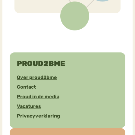
PROUD2BME
Over proud2bme
Contact
Proud in de media
Vacatures
Privacyverklaring