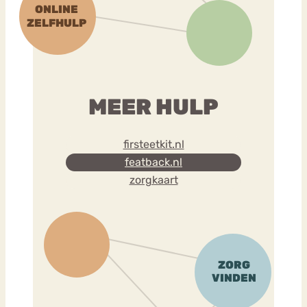
MEER HULP
firsteetkit.nl
featback.nl
zorgkaart