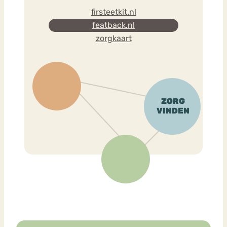
firsteetkit.nl
featback.nl
zorgkaart