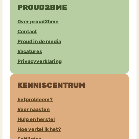
PROUD2BME
Over proud2bme
Contact
Proud in de media
Vacatures
Privacyverklaring
KENNISCENTRUM
Eetprobleem?
Voor naasten
Hulp en herstel
Hoe vertel ik het?