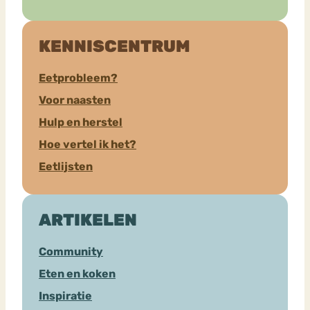
KENNISCENTRUM
Eetprobleem?
Voor naasten
Hulp en herstel
Hoe vertel ik het?
Eetlijsten
ARTIKELEN
Community
Eten en koken
Inspiratie