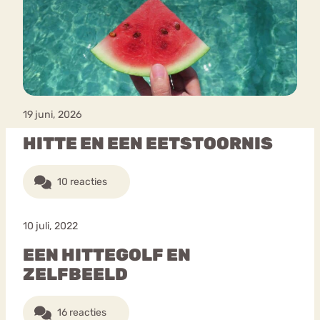
Bouli
Chat
mia
Eetstoornis
Anorexia Nervosa
Nerv
osa
Forum
19 juni, 2026
Eetbuien
Piekeren
Sport
Trauma
HITTE EN EEN EETSTOORNIS
Orthorexia
Afvallen
Angst
10 reacties
10 juli, 2022
EEN HITTEGOLF EN
ZELFBEELD
16 reacties