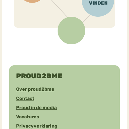
PROUD2BME
Over proud2bme
Contact
Proud in de media
Vacatures
Privacyverklaring