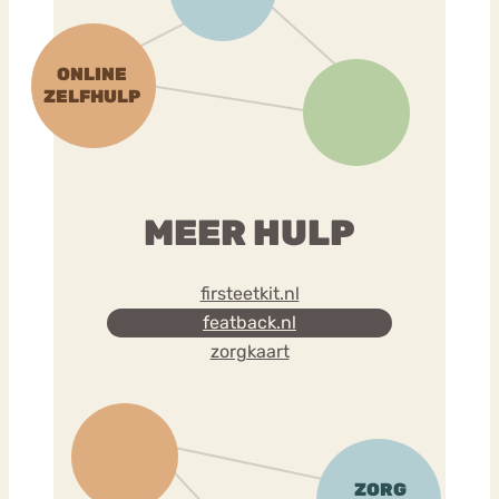
MEER HULP
firsteetkit.nl
featback.nl
zorgkaart