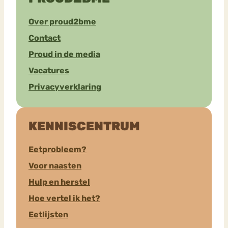
Over proud2bme
Contact
Proud in de media
Vacatures
Privacyverklaring
KENNISCENTRUM
Eetprobleem?
Voor naasten
Hulp en herstel
Hoe vertel ik het?
Eetlijsten