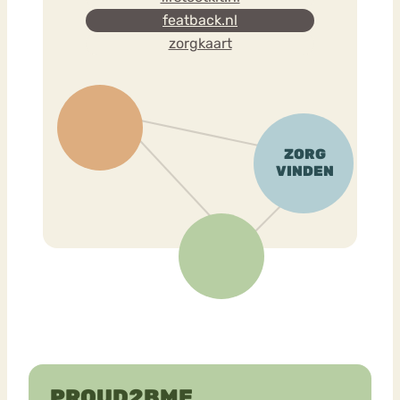
featback.nl
zorgkaart
PROUD2BME