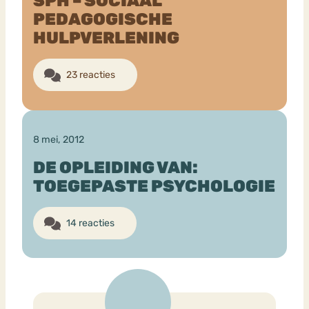
SPH – SOCIAAL
PEDAGOGISCHE
HULPVERLENING
Bouli
Chat
mia
Eetstoornis
Anorexia Nervosa
Nerv
23 reacties
osa
Forum
Eetbuien
Piekeren
Sport
Trauma
Orthorexia
Afvallen
Angst
8 mei, 2012
DE OPLEIDING VAN:
TOEGEPASTE PSYCHOLOGIE
14 reacties