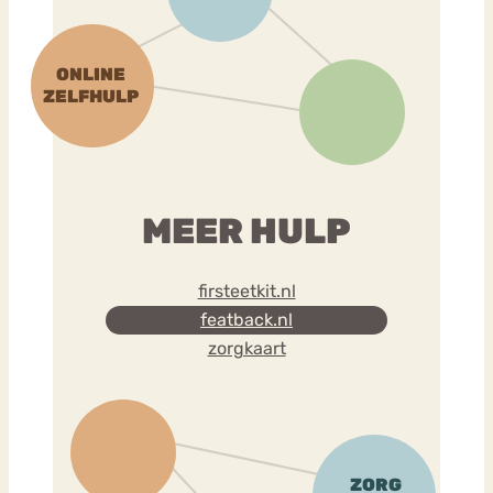
MEER HULP
firsteetkit.nl
featback.nl
zorgkaart