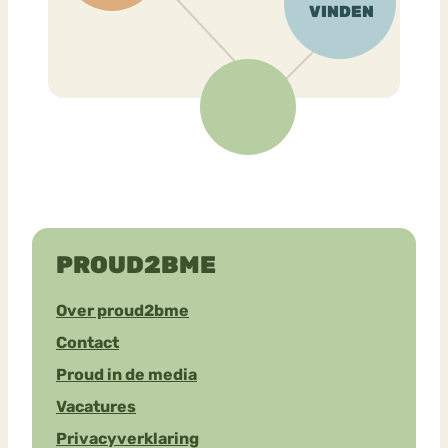
PROUD2BME
Over proud2bme
Contact
Proud in de media
Vacatures
Privacyverklaring