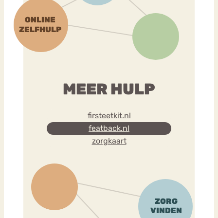
MEER HULP
firsteetkit.nl
featback.nl
zorgkaart