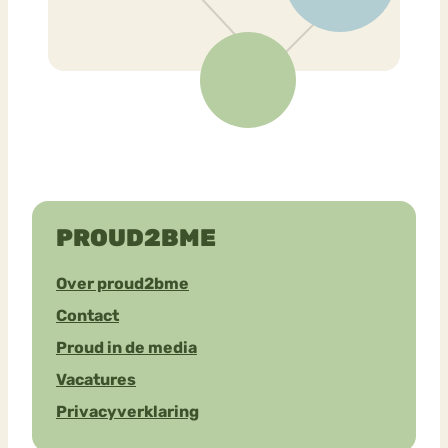
PROUD2BME
Over proud2bme
Contact
Proud in de media
Vacatures
Privacyverklaring