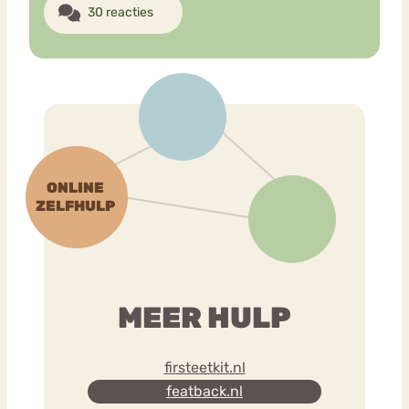
30 reacties
MEER HULP
firsteetkit.nl
featback.nl