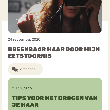
Bouli
Chat
mia
Eetstoornis
Anorexia Nervosa
Nerv
osa
Forum
24 september, 2020
Eetbuien
Piekeren
Sport
Trauma
BREEKBAAR HAAR DOOR MIJN
Orthorexia
Afvallen
Angst
EETSTOORNIS
2 reacties
11 april, 2016
TIPS VOOR HET DROGEN VAN
JE HAAR