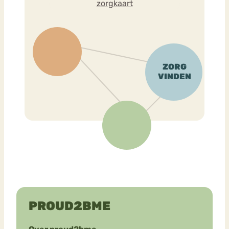
zorgkaart
PROUD2BME