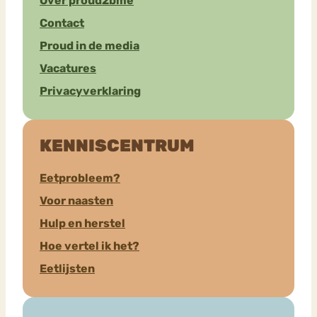
Over proud2bme
Contact
Proud in de media
Vacatures
Privacyverklaring
KENNISCENTRUM
Eetprobleem?
Voor naasten
Hulp en herstel
Hoe vertel ik het?
Eetlijsten