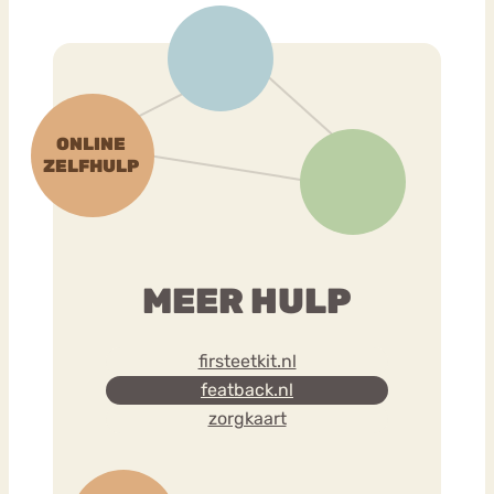
MEER HULP
firsteetkit.nl
featback.nl
zorgkaart