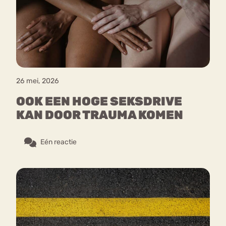
Bouli
Chat
mia
Eetstoornis
Anorexia Nervosa
Nerv
osa
Forum
26 mei, 2026
Eetbuien
Piekeren
Sport
Trauma
OOK EEN HOGE SEKSDRIVE
Orthorexia
Afvallen
Angst
KAN DOOR TRAUMA KOMEN
Eén reactie