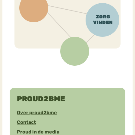
PROUD2BME
Over proud2bme
Contact
Proud in de media