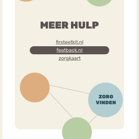
MEER HULP
firsteetkit.nl
featback.nl
zorgkaart