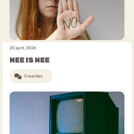
Boulimia
Eetstoornis
Anorexia Nervosa
Nervosa
Chat
Piekeren
Sport
Trauma
Orthorexia
Forum
20 april, 2026
NEE IS NEE
3 reacties