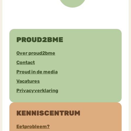
PROUD2BME
Over proud2bme
Contact
Proud in de media
Vacatures
Privacyverklaring
KENNISCENTRUM
Eetprobleem?