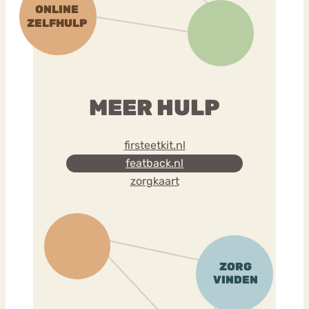
MEER HULP
firsteetkit.nl
featback.nl
zorgkaart