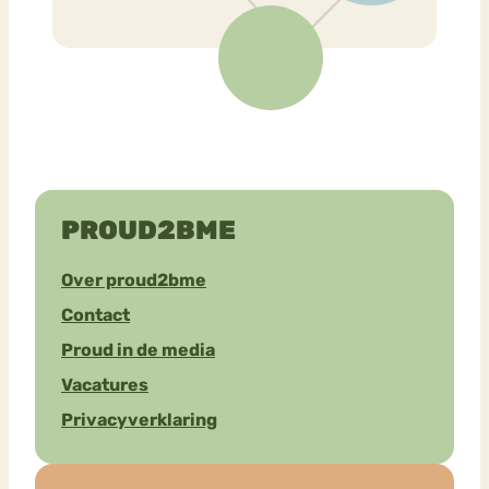
PROUD2BME
Over proud2bme
Contact
Proud in de media
Vacatures
Privacyverklaring