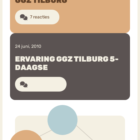
GGZ TILBURG
7 reacties
Bouli
Chat
mia
Eetstoornis
Anorexia Nervosa
Nerv
osa
Forum
24 juni, 2010
Eetbuien
Piekeren
Sport
Trauma
ERVARING GGZ TILBURG 5-
Orthorexia
Afvallen
Angst
DAAGSE
EÃ©n reactie