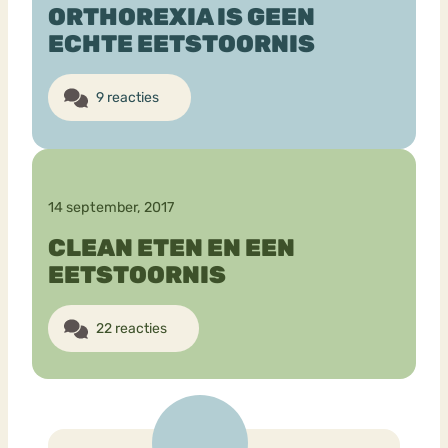
ORTHOREXIA IS GEEN
ECHTE EETSTOORNIS
Bouli
Chat
mia
Eetstoornis
Anorexia Nervosa
9 reacties
Nerv
osa
Forum
Eetbuien
Piekeren
Sport
Trauma
Orthorexia
Afvallen
Angst
14 september, 2017
CLEAN ETEN EN EEN
EETSTOORNIS
22 reacties