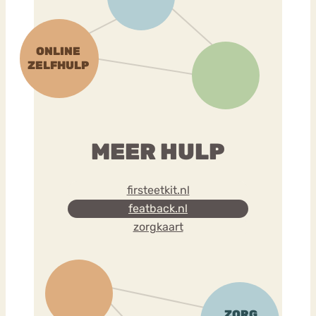
MEER HULP
firsteetkit.nl
featback.nl
zorgkaart