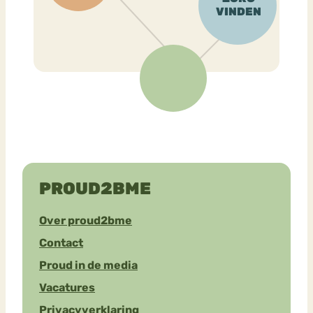
PROUD2BME
Over proud2bme
Contact
Proud in de media
Vacatures
Privacyverklaring