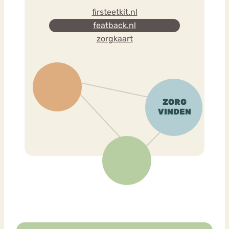
firsteetkit.nl
featback.nl
zorgkaart