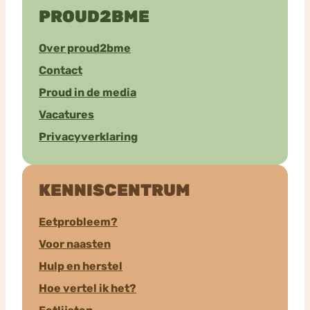
PROUD2BME
Over proud2bme
Contact
Proud in de media
Vacatures
Privacyverklaring
KENNISCENTRUM
Eetprobleem?
Voor naasten
Hulp en herstel
Hoe vertel ik het?