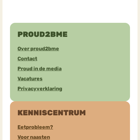
PROUD2BME
Over proud2bme
Contact
Proud in de media
Vacatures
Privacyverklaring
KENNISCENTRUM
Eetprobleem?
Voor naasten