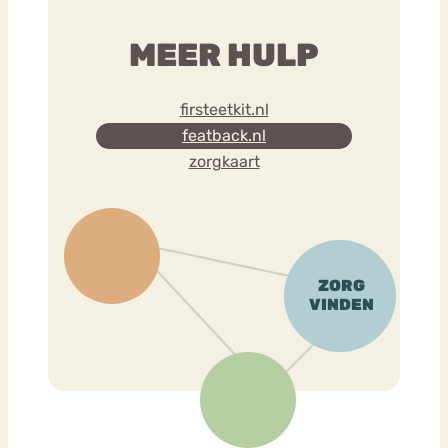
MEER HULP
firsteetkit.nl
featback.nl
zorgkaart