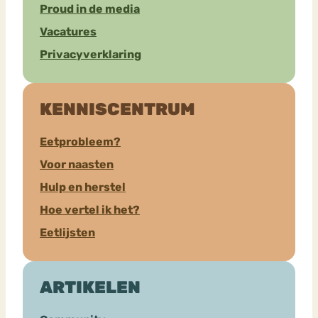
Proud in de media
Vacatures
Privacyverklaring
KENNISCENTRUM
Eetprobleem?
Voor naasten
Hulp en herstel
Hoe vertel ik het?
Eetlijsten
ARTIKELEN