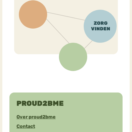
PROUD2BME
Over proud2bme
Contact