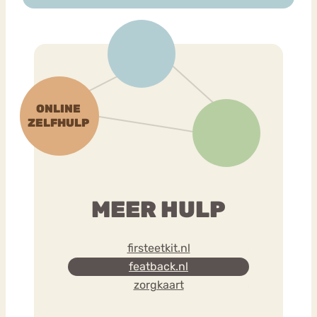
MEER HULP
firsteetkit.nl
featback.nl
zorgkaart