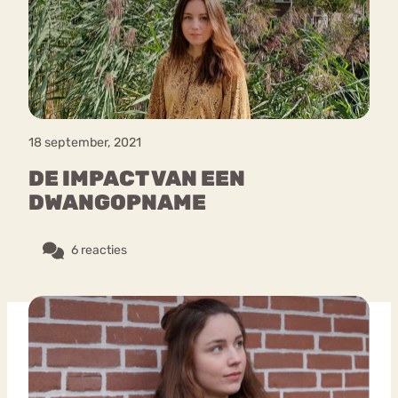
Bouli
Chat
mia
Eetstoornis
Anorexia Nervosa
Nerv
osa
Forum
18 september, 2021
Eetbuien
Piekeren
Sport
Trauma
DE IMPACT VAN EEN
Orthorexia
Afvallen
Angst
DWANGOPNAME
6 reacties