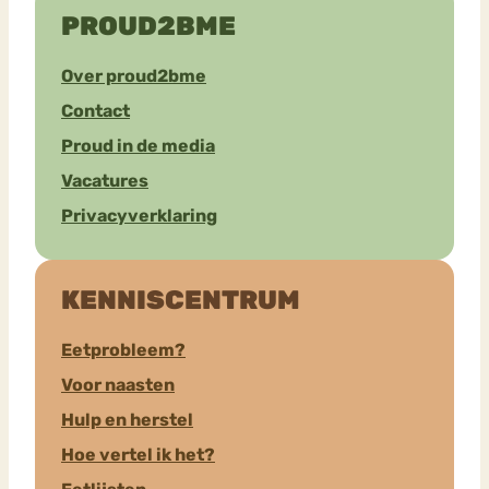
PROUD2BME
Over proud2bme
Contact
Proud in de media
Vacatures
Privacyverklaring
KENNISCENTRUM
Eetprobleem?
Voor naasten
Hulp en herstel
Hoe vertel ik het?