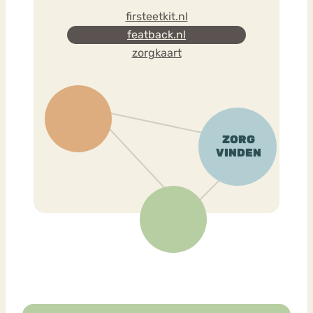
firsteetkit.nl
featback.nl
zorgkaart