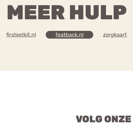
MEER HULP
firsteetkit.nl
featback.nl
zorgkaart
VOLG ONZE