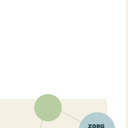
ekeren
Sport
Trauma