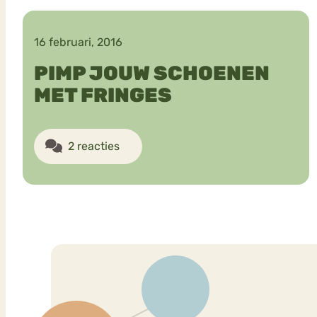
16 februari, 2016
VEEL GEZOCHTE TERMEN
PIMP JOUW SCHOENEN
MET FRINGES
Eetstoorni
Boulimia Nervosa
2 reacties
Orthorexia
Afvallen
Angst