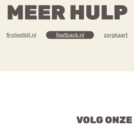
MEER HULP
firsteetkit.nl
featback.nl
zorgkaart
VOLG ONZE