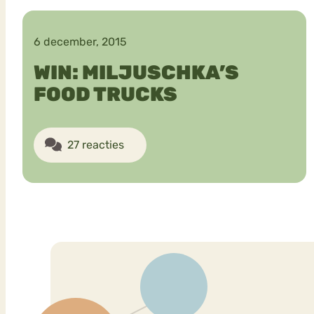
6 december, 2015
VEEL GEZOCHTE TERMEN
WIN: MILJUSCHKA’S
FOOD TRUCKS
Eetstoorni
Boulimia Nervosa
27 reacties
Orthorexia
Afvallen
Angst