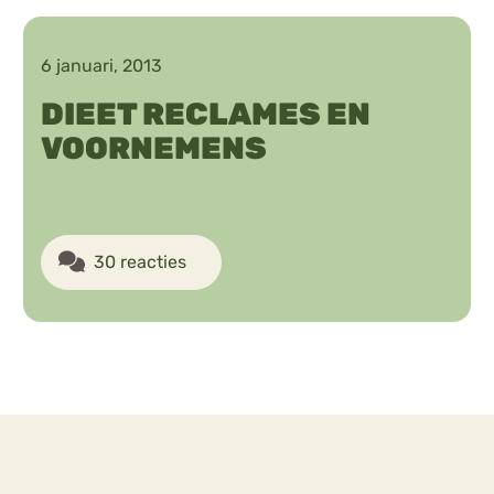
Chat
6 januari, 2013
Forum
DIEET RECLAMES EN
VOORNEMENS
s
Anorexia Nervosa
Eetbuien
Pi
30 reacties