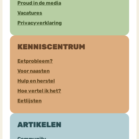
Proud in de media
Vacatures
Privacyverklaring
KENNISCENTRUM
Eetprobleem?
Voor naasten
Hulp en herstel
Hoe vertel ik het?
Eetlijsten
ARTIKELEN
Community