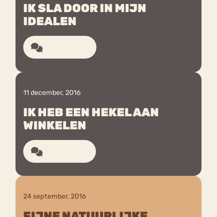
IK SLA DOOR IN MIJN
IDEALEN
Bouli
Chat
mia
Eetstoornis
Anorexia Nervosa
22 reacties
Nerv
osa
Forum
Eetbuien
Piekeren
Sport
Trauma
11 december, 2016
Orthorexia
Afvallen
Angst
IK HEB EEN HEKEL AAN
WINKELEN
10 reacties
24 september, 2016
FIJNE NATUURLIJKE