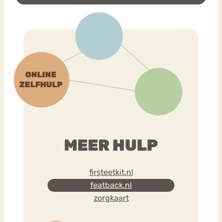
MEER HULP
firsteetkit.nl
featback.nl
zorgkaart