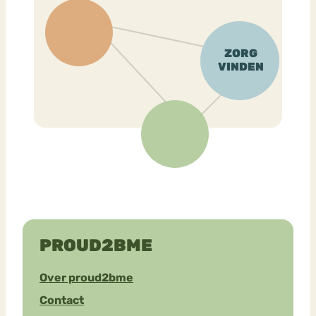
PROUD2BME
Over proud2bme
Contact