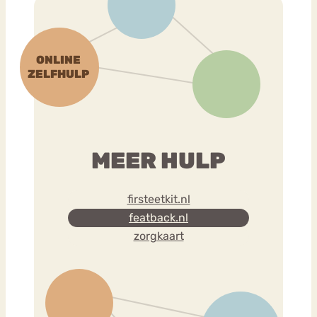
Bouli
Chat
mia
Eetstoornis
Anorexia Nervosa
Nerv
osa
Forum
Eetbuien
Piekeren
Sport
Trauma
Orthorexia
Afvallen
Angst
MEER HULP
firsteetkit.nl
featback.nl
zorgkaart