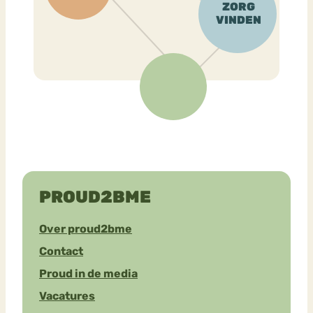
PROUD2BME
Over proud2bme
Contact
Proud in de media
Vacatures