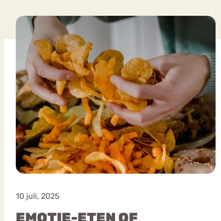
VEEL GEZOCHTE TERMEN
Eetstoorni
Boulimia Nervosa
Orthorexia
Afvallen
Angst
10 juli, 2025
EMOTIE-ETEN OF