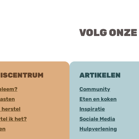
VOLG ONZE
ISCENTRUM
ARTIKELEN
bleem?
Community
aasten
Eten en koken
 herstel
Inspiratie
tel ik het?
Sociale Media
ten
Hulpverlening