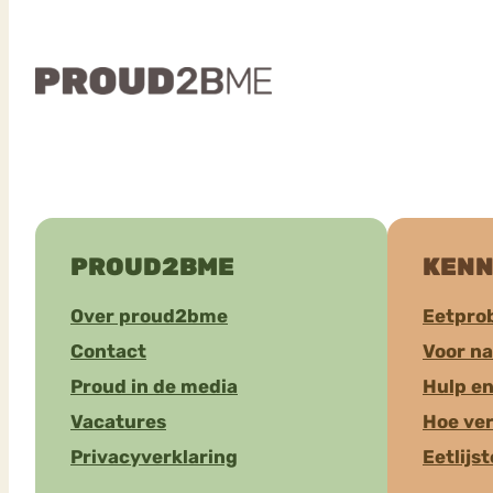
PROUD2BME
KENN
Over proud2bme
Eetpro
Contact
Voor n
Proud in de media
Hulp en
Vacatures
Hoe ver
Privacyverklaring
Eetlijs