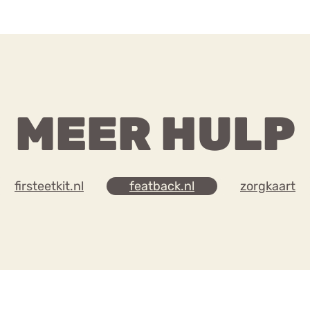
MEER HULP
firsteetkit.nl
featback.nl
zorgkaart