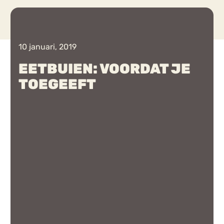
Chat
Forum
10 januari, 2019
EETBUIEN: VOORDAT JE
TOEGEEFT
s
Anorexia Nervosa
Eetbuien
Pi