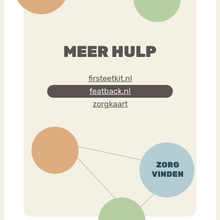
MEER HULP
firsteetkit.nl
featback.nl
zorgkaart