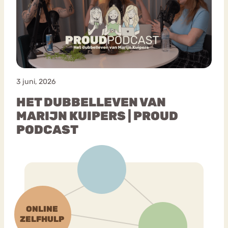
Bouli
Chat
mia
Eetstoornis
Anorexia Nervosa
Nerv
osa
Forum
3 juni, 2026
Eetbuien
Piekeren
Sport
Trauma
HET DUBBELLEVEN VAN
Orthorexia
Afvallen
Angst
MARIJN KUIPERS | PROUD
PODCAST