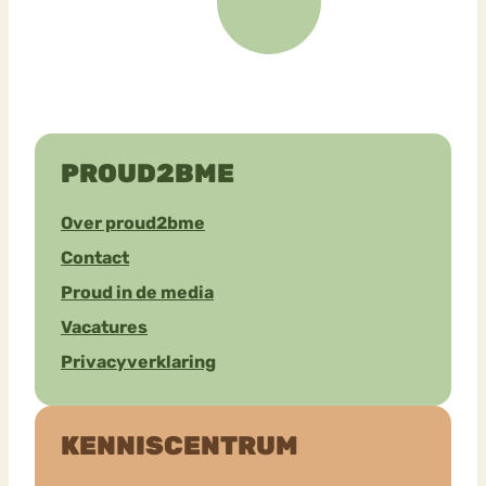
PROUD2BME
Over proud2bme
Contact
Proud in de media
Vacatures
Privacyverklaring
KENNISCENTRUM