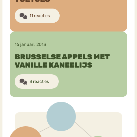
11 reacties
16 januari, 2013
BRUSSELSE APPELS MET
VANILLE KANEELIJS
8 reacties