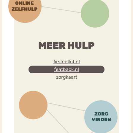
MEER HULP
firsteetkit.nl
featback.nl
zorgkaart