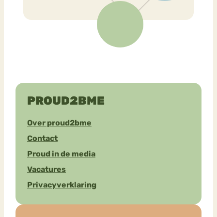
PROUD2BME
Over proud2bme
Contact
Proud in de media
Vacatures
Privacyverklaring