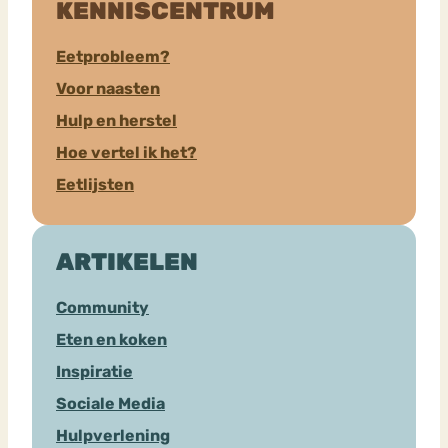
KENNISCENTRUM
Eetprobleem?
Voor naasten
Hulp en herstel
Hoe vertel ik het?
Eetlijsten
ARTIKELEN
Community
Eten en koken
Inspiratie
Sociale Media
Hulpverlening