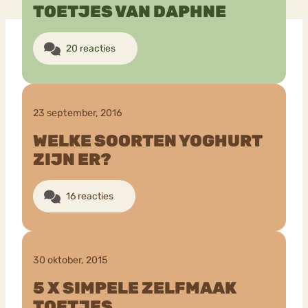
TOETJES VAN DAPHNE
Bouli
Chat
20 reacties
mia
Eetstoornis
Anorexia Nervosa
Nerv
osa
Forum
23 september, 2016
Eetbuien
Piekeren
Sport
Trauma
Orthorexia
Afvallen
Angst
WELKE SOORTEN YOGHURT
ZIJN ER?
16 reacties
30 oktober, 2015
5 X SIMPELE ZELFMAAK
TOETJES