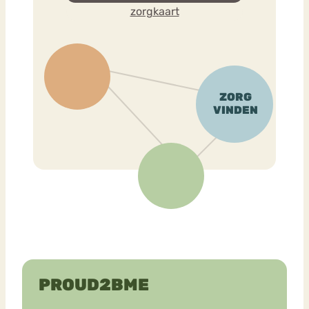
zorgkaart
PROUD2BME