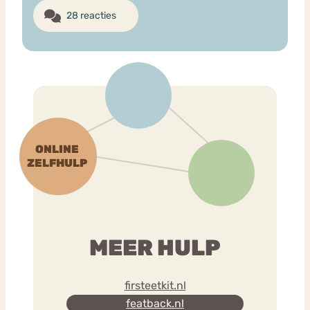
28 reacties
MEER HULP
firsteetkit.nl
featback.nl