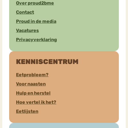
Over proud2bme
Contact
Proud in de media
Vacatures
Privacyverklaring
KENNISCENTRUM
Eetprobleem?
Voor naasten
Hulp en herstel
Hoe vertel ik het?
Eetlijsten