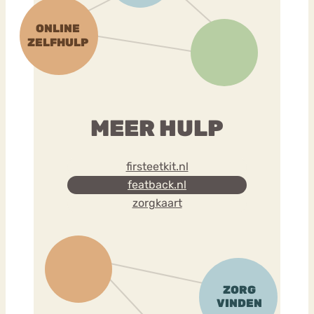
MEER HULP
firsteetkit.nl
featback.nl
zorgkaart