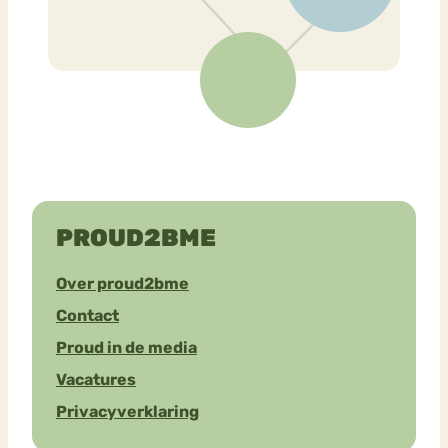
PROUD2BME
Over proud2bme
Contact
Proud in de media
Vacatures
Privacyverklaring