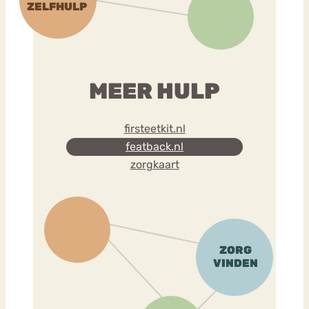
MEER HULP
firsteetkit.nl
featback.nl
zorgkaart