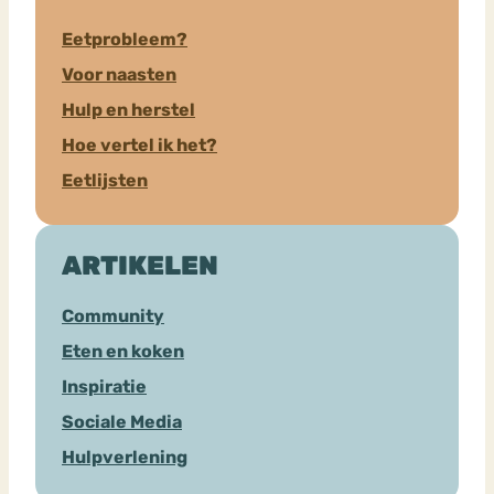
Eetprobleem?
Voor naasten
Hulp en herstel
Hoe vertel ik het?
Eetlijsten
ARTIKELEN
Community
Eten en koken
Inspiratie
Sociale Media
Hulpverlening