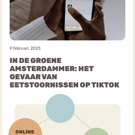
Bouli
Chat
mia
Eetstoornis
Anorexia Nervosa
Nervo
sa
Forum
9 februari, 2023
Eetbuien
Piekeren
Sport
Trauma
IN DE GROENE
Orthorexia
Afvallen
Angst
AMSTERDAMMER: HET
GEVAAR VAN
EETSTOORNISSEN OP TIKTOK