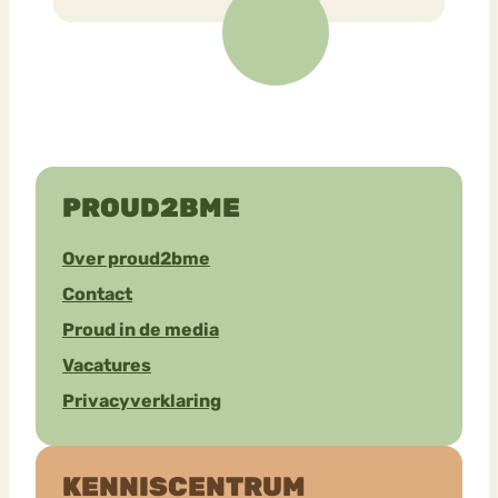
PROUD2BME
Over proud2bme
Contact
Proud in de media
Vacatures
Privacyverklaring
KENNISCENTRUM