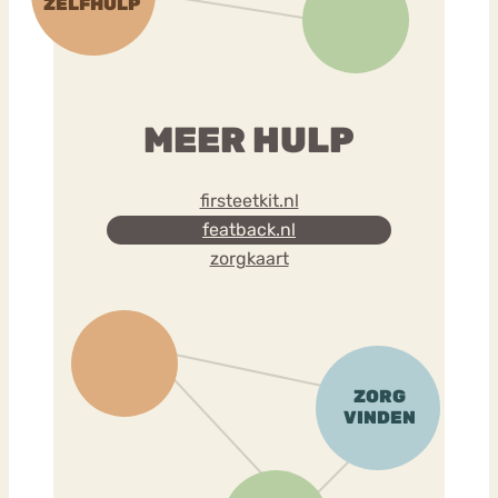
MEER HULP
firsteetkit.nl
featback.nl
zorgkaart