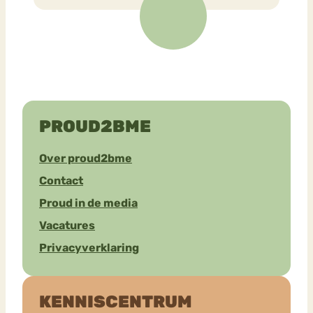
PROUD2BME
Over proud2bme
Contact
Proud in de media
Vacatures
Privacyverklaring
KENNISCENTRUM