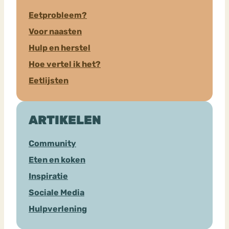
Eetprobleem?
Voor naasten
Hulp en herstel
Hoe vertel ik het?
Eetlijsten
ARTIKELEN
Community
Eten en koken
Inspiratie
Sociale Media
Hulpverlening