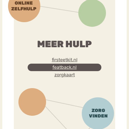
MEER HULP
firsteetkit.nl
featback.nl
zorgkaart