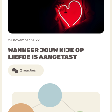
Boulimia
Eetstoornis
Anorexia Nervosa
Nervosa
Chat
Piekeren
Sport
Trauma
Orthorexia
Forum
23 november, 2022
WANNEER JOUW KIJK OP
LIEFDE IS AANGETAST
2 reacties