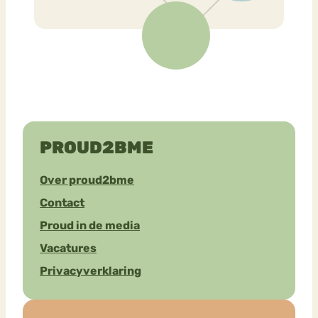
PROUD2BME
Over proud2bme
Contact
Proud in de media
Vacatures
Privacyverklaring