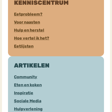
KENNISCENTRUM
Eetprobleem?
Voor naasten
Hulp en herstel
Hoe vertel ik het?
Eetlijsten
ARTIKELEN
Community
Eten en koken
Inspiratie
Sociale Media
Hulpverlening