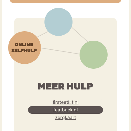
MEER HULP
firsteetkit.nl
featback.nl
zorgkaart