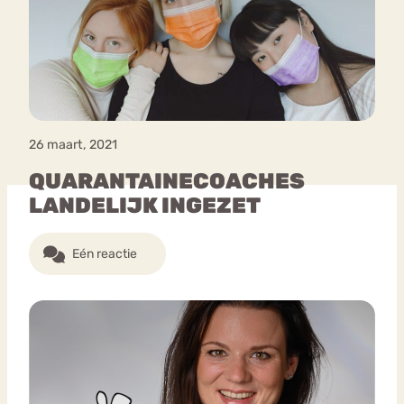
Bouli
Chat
mia
Eetstoornis
Anorexia Nervosa
Nerv
osa
Forum
26 maart, 2021
Eetbuien
Piekeren
Sport
Trauma
QUARANTAINECOACHES
Orthorexia
Afvallen
Angst
LANDELIJK INGEZET
Eén reactie