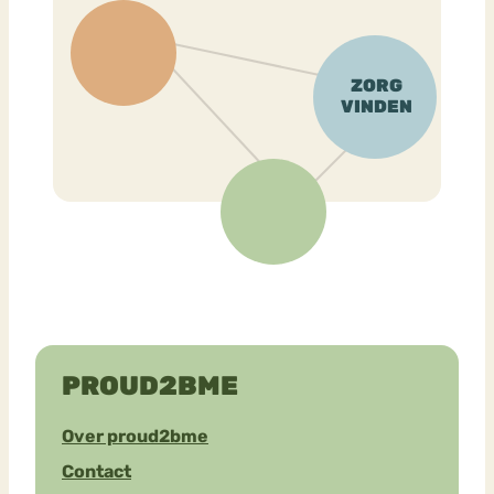
PROUD2BME
Over proud2bme
Contact