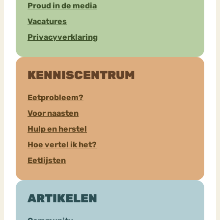
Proud in de media
Vacatures
Privacyverklaring
KENNISCENTRUM
Eetprobleem?
Voor naasten
Hulp en herstel
Hoe vertel ik het?
Eetlijsten
ARTIKELEN