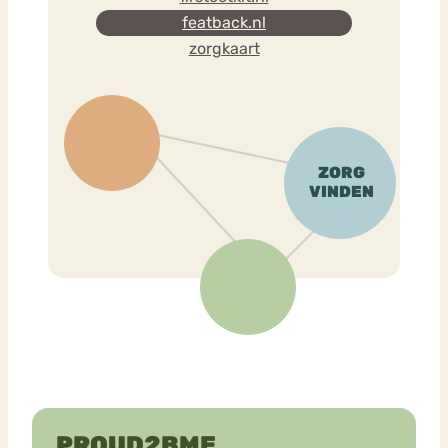
featback.nl
zorgkaart
PROUD2BME