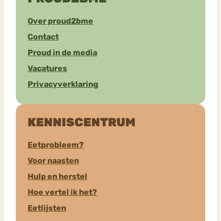
Over proud2bme
Contact
Proud in de media
Vacatures
Privacyverklaring
KENNISCENTRUM
Eetprobleem?
Voor naasten
Hulp en herstel
Hoe vertel ik het?
Eetlijsten