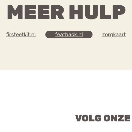
MEER HULP
firsteetkit.nl
featback.nl
zorgkaart
VOLG ONZE