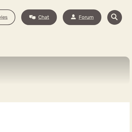
ies
Chat
Forum