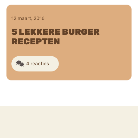
Chat
12 maart, 2016
Forum
5 LEKKERE BURGER
RECEPTEN
s
Anorexia Nervosa
Eetbuien
Pi
4 reacties