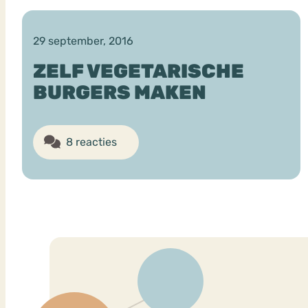
29 september, 2016
VEEL GEZOCHTE TERMEN
ZELF VEGETARISCHE
BURGERS MAKEN
Eetstoorni
Boulimia Nervosa
8 reacties
Orthorexia
Afvallen
Angst