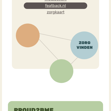
featback.nl
zorgkaart
PROUD2BME