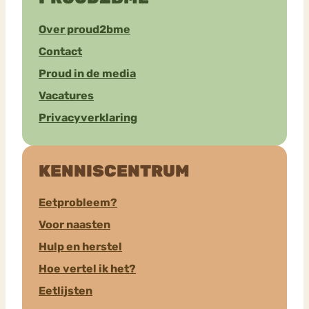
Over proud2bme
Contact
Proud in de media
Vacatures
Privacyverklaring
KENNISCENTRUM
Eetprobleem?
Voor naasten
Hulp en herstel
Hoe vertel ik het?
Eetlijsten