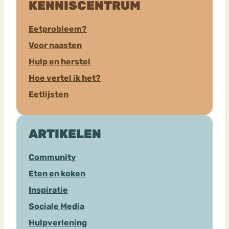
KENNISCENTRUM
Eetprobleem?
Voor naasten
Hulp en herstel
Hoe vertel ik het?
Eetlijsten
ARTIKELEN
Community
Eten en koken
Inspiratie
Sociale Media
Hulpverlening