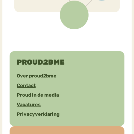
PROUD2BME
Over proud2bme
Contact
Proud in de media
Vacatures
Privacyverklaring