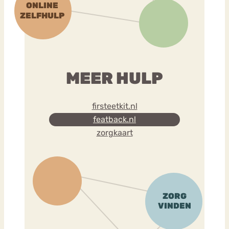
MEER HULP
firsteetkit.nl
featback.nl
zorgkaart