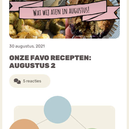
Bouli
Chat
mia
Eetstoornis
Anorexia Nervosa
Nerv
osa
Forum
30 augustus, 2021
Eetbuien
Piekeren
Sport
Trauma
ONZE FAVO RECEPTEN:
Orthorexia
Afvallen
Angst
AUGUSTUS 2
5 reacties