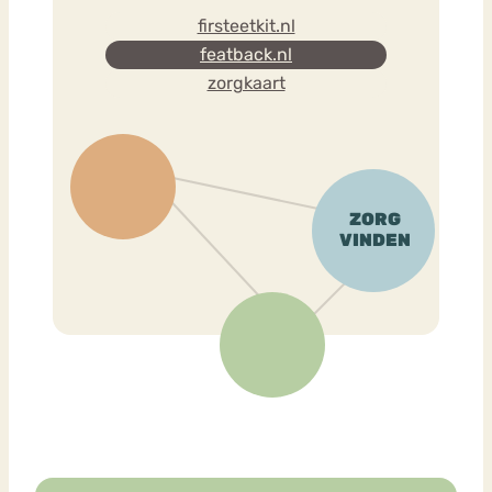
firsteetkit.nl
featback.nl
zorgkaart