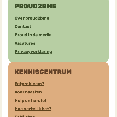
PROUD2BME
Over proud2bme
Contact
Proud in de media
Vacatures
Privacyverklaring
KENNISCENTRUM
Eetprobleem?
Voor naasten
Hulp en herstel
Hoe vertel ik het?