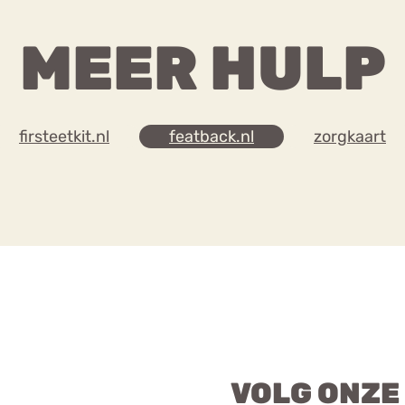
MEER HULP
firsteetkit.nl
featback.nl
zorgkaart
VOLG ONZE