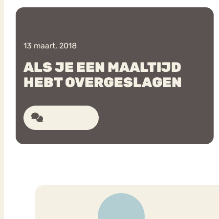
VEEL GEZOCHTE TERMEN
13 maart, 2018
ALS JE EEN MAALTIJD
HEBT OVERGESLAGEN
Eetstoorni
Boulimia Nervosa
Orthorexia
Afvallen
Angst
8 reacties