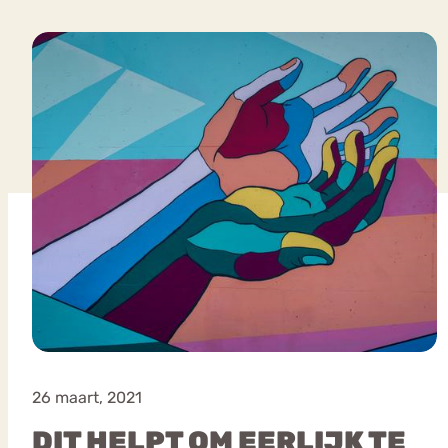
VEEL GEZOCHTE TERMEN
Eetstoorni
Boulimia Nervosa
Orthorexia
Afvallen
Angst
26 maart, 2021
DIT HELPT OM EERLIJK TE