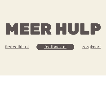
MEER HULP
firsteetkit.nl
featback.nl
zorgkaart