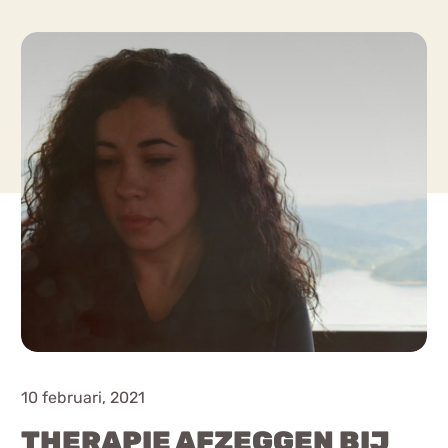
Chat
Forum
s
Anorexia Nervosa
Eetbuien
Pi
10 februari, 2021
THERAPIE AFZEGGEN BIJ