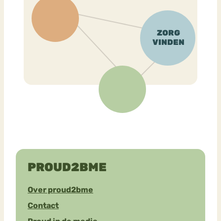
PROUD2BME
Over proud2bme
Contact