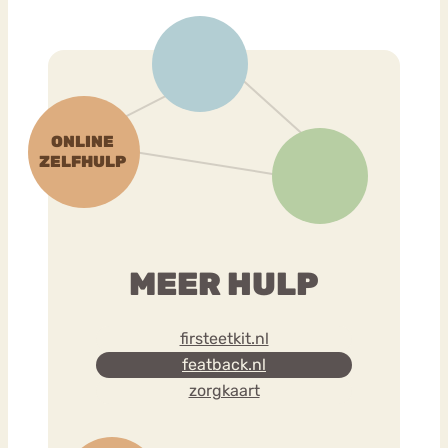
MEER HULP
firsteetkit.nl
featback.nl
zorgkaart