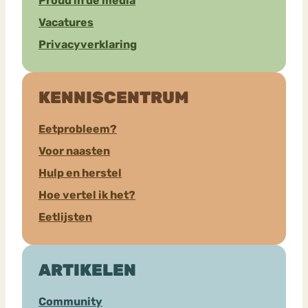
Proud in de media
Vacatures
Privacyverklaring
KENNISCENTRUM
Eetprobleem?
Voor naasten
Hulp en herstel
Hoe vertel ik het?
Eetlijsten
ARTIKELEN
Community