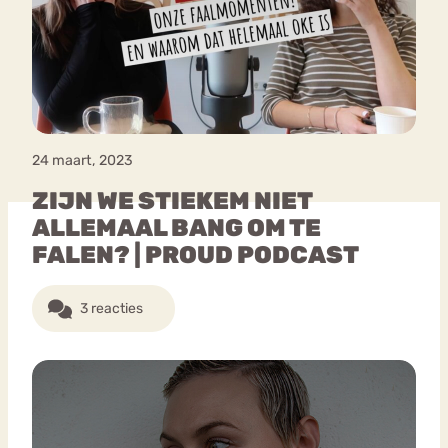
Boulimia
Eetstoornis
Anorexia Nervosa
Nervosa
Chat
Piekeren
Sport
Trauma
Orthorexia
Forum
24 maart, 2023
ZIJN WE STIEKEM NIET
ALLEMAAL BANG OM TE
FALEN? | PROUD PODCAST
3 reacties