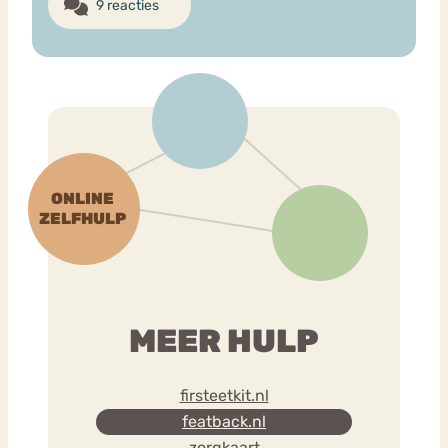
9 reacties
MEER HULP
firsteetkit.nl
featback.nl
zorgkaart