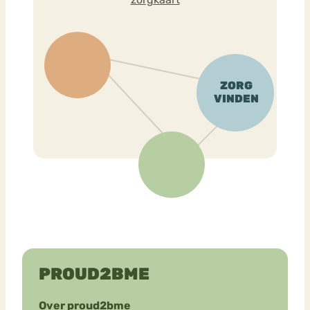
PROUD2BME
Over proud2bme