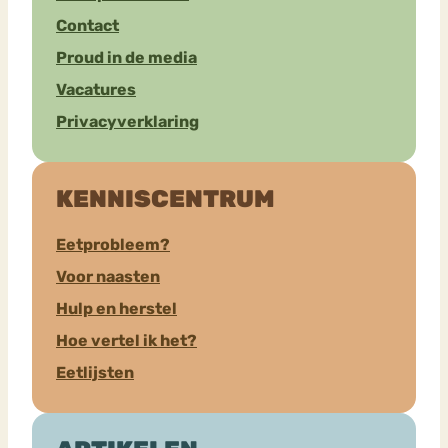
Contact
Proud in de media
Vacatures
Privacyverklaring
KENNISCENTRUM
Eetprobleem?
Voor naasten
Hulp en herstel
Hoe vertel ik het?
Eetlijsten