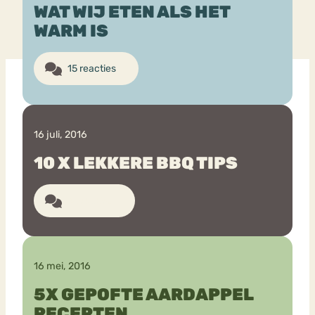
WAT WIJ ETEN ALS HET
WARM IS
Bouli
Chat
mia
Eetstoornis
Anorexia Nervosa
15 reacties
Nerv
osa
Forum
Eetbuien
Piekeren
Sport
Trauma
16 juli, 2016
Orthorexia
Afvallen
Angst
10 X LEKKERE BBQ TIPS
4 reacties
16 mei, 2016
5X GEPOFTE AARDAPPEL
RECEPTEN