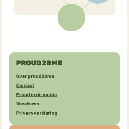
PROUD2BME
Over proud2bme
Contact
Proud in de media
Vacatures
Privacyverklaring