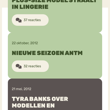
PLUS-SIZE MODEL STRAALT
IN LINGERIE
Bouli
Chat
37 reacties
mia
Eetstoornis
Anorexia Nervosa
Nerv
osa
Forum
Eetbuien
Piekeren
Sport
Trauma
22 oktober, 2012
Orthorexia
Afvallen
Angst
NIEUWE SEIZOEN ANTM
32 reacties
21 mei, 2012
TYRA BANKS OVER
MODELLEN EN