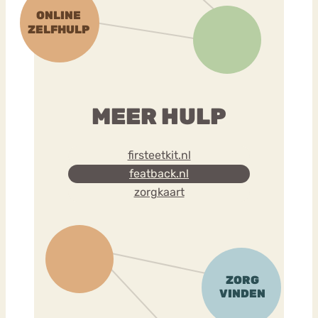
MEER HULP
firsteetkit.nl
featback.nl
zorgkaart