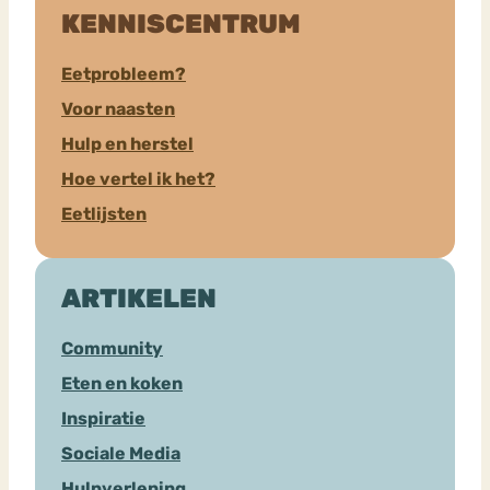
KENNISCENTRUM
Eetprobleem?
Voor naasten
Hulp en herstel
Hoe vertel ik het?
Eetlijsten
ARTIKELEN
Community
Eten en koken
Inspiratie
Sociale Media
Hulpverlening