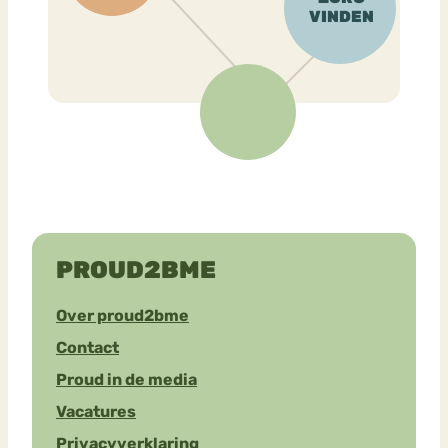
PROUD2BME
Over proud2bme
Contact
Proud in de media
Vacatures
Privacyverklaring