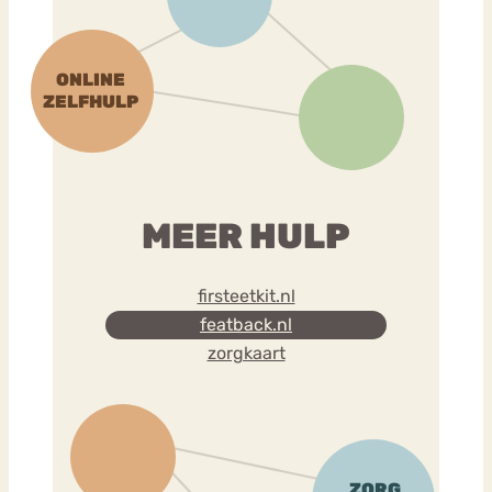
MEER HULP
firsteetkit.nl
featback.nl
zorgkaart