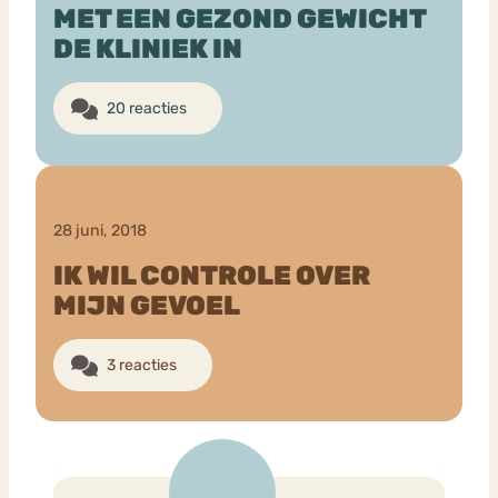
MET EEN GEZOND GEWICHT
DE KLINIEK IN
Bouli
Chat
mia
Eetstoornis
Anorexia Nervosa
20 reacties
Nerv
osa
Forum
Eetbuien
Piekeren
Sport
Trauma
Orthorexia
Afvallen
Angst
28 juni, 2018
IK WIL CONTROLE OVER
MIJN GEVOEL
3 reacties