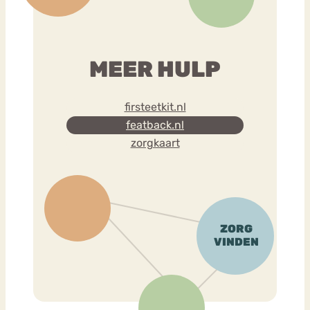
MEER HULP
firsteetkit.nl
featback.nl
zorgkaart