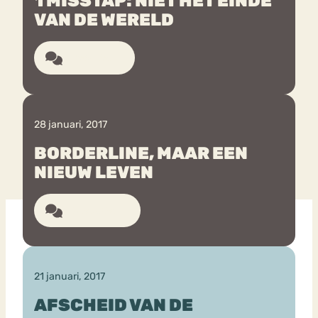
1 MISSTAP: NIET HET EINDE
VAN DE WERELD
Bouli
Chat
7 reacties
mia
Eetstoornis
Anorexia Nervosa
Nerv
osa
Forum
Eetbuien
Piekeren
Sport
Trauma
28 januari, 2017
Orthorexia
Afvallen
Angst
BORDERLINE, MAAR EEN
NIEUW LEVEN
10 reacties
21 januari, 2017
AFSCHEID VAN DE