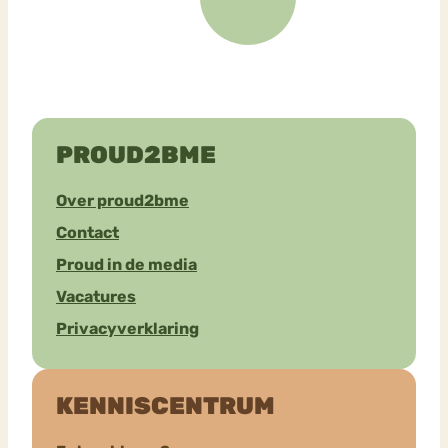
PROUD2BME
Over proud2bme
Contact
Proud in de media
Vacatures
Privacyverklaring
KENNISCENTRUM