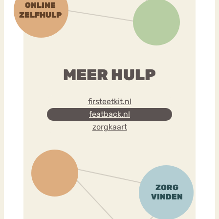
MEER HULP
firsteetkit.nl
featback.nl
zorgkaart