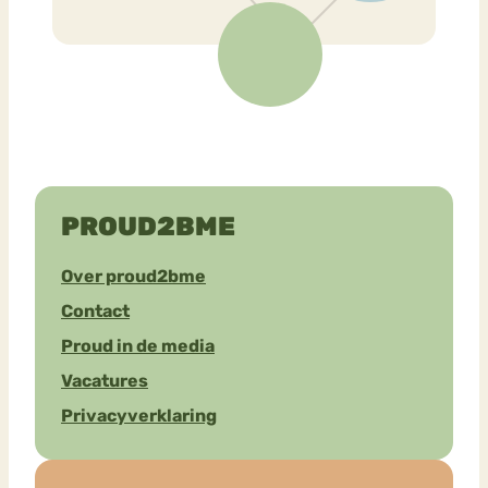
PROUD2BME
Over proud2bme
Contact
Proud in de media
Vacatures
Privacyverklaring