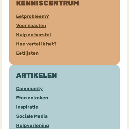
KENNISCENTRUM
Eetprobleem?
Voor naasten
Hulp en herstel
Hoe vertel ik het?
Eetlijsten
ARTIKELEN
Community
Eten en koken
Inspiratie
Sociale Media
Hulpverlening