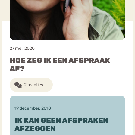
Bouli
Chat
mia
Eetstoornis
Anorexia Nervosa
Nerv
osa
Forum
27 mei, 2020
Eetbuien
Piekeren
Sport
Trauma
HOE ZEG IK EEN AFSPRAAK
Orthorexia
Afvallen
Angst
AF?
2 reacties
19 december, 2018
IK KAN GEEN AFSPRAKEN
AFZEGGEN