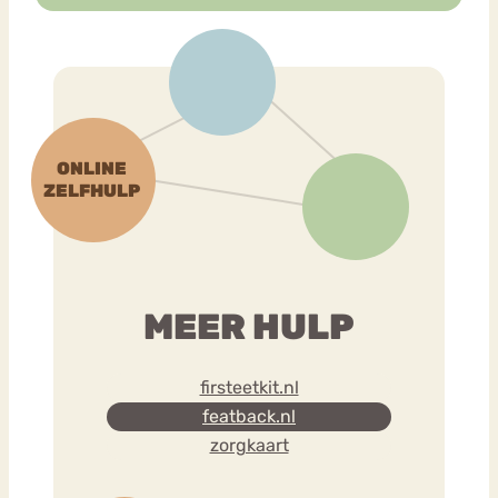
MEER HULP
firsteetkit.nl
featback.nl
zorgkaart