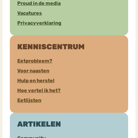
Proud in de media
Vacatures
Privacyverklaring
KENNISCENTRUM
Eetprobleem?
Voor naasten
Hulp en herstel
Hoe vertel ik het?
Eetlijsten
ARTIKELEN