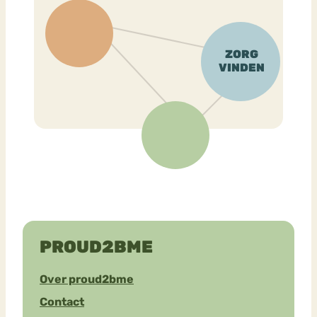
PROUD2BME
Over proud2bme
Contact