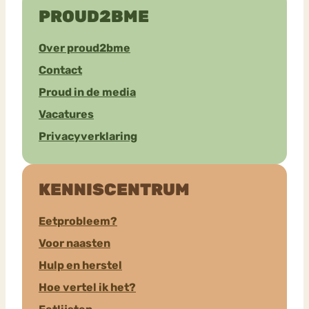
PROUD2BME
Over proud2bme
Contact
Proud in de media
Vacatures
Privacyverklaring
KENNISCENTRUM
Eetprobleem?
Voor naasten
Hulp en herstel
Hoe vertel ik het?