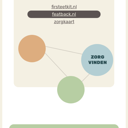
firsteetkit.nl
featback.nl
zorgkaart