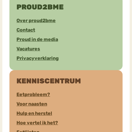
PROUD2BME
Over proud2bme
Contact
Proud in de media
Vacatures
Privacyverklaring
KENNISCENTRUM
Eetprobleem?
Voor naasten
Hulp en herstel
Hoe vertel ik het?