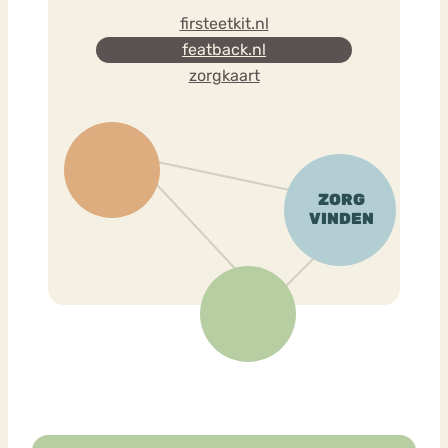
firsteetkit.nl
featback.nl
zorgkaart