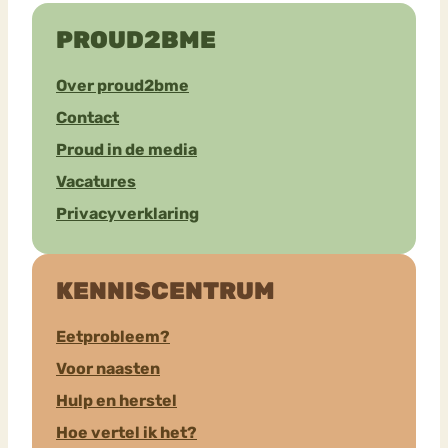
PROUD2BME
Over proud2bme
Contact
Proud in de media
Vacatures
Privacyverklaring
KENNISCENTRUM
Eetprobleem?
Voor naasten
Hulp en herstel
Hoe vertel ik het?