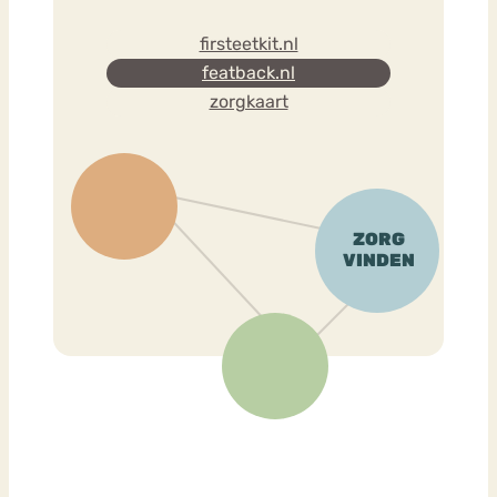
firsteetkit.nl
featback.nl
zorgkaart