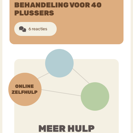
BEHANDELING VOOR 40
PLUSSERS
Bouli
Chat
mia
Eetstoornis
Anorexia Nervosa
6 reacties
Nerv
osa
Forum
Eetbuien
Piekeren
Sport
Trauma
Orthorexia
Afvallen
Angst
MEER HULP