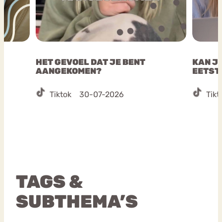
HET GEVOEL DAT JE BENT
KAN JE
AANGEKOMEN?
EETST
Tiktok
30-07-2026
Tikt
TAGS &
SUBTHEMA’S