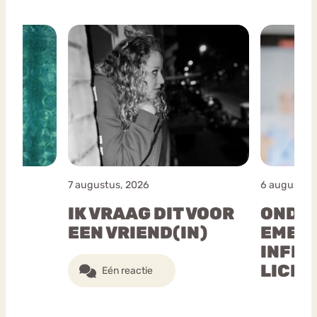
7 augustus, 2026
6 augustus
IK VRAAG DIT VOOR
ONDE
S
EEN VRIEND(IN)
EMERS
INFLU
LICH
Eén reactie