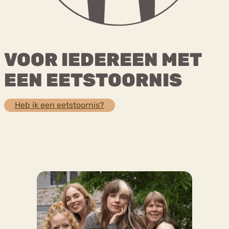
Bouli
Chat
mia
Eetstoornis
Anorexia Nervosa
VOOR IEDEREEN MET
Nerv
osa
Forum
EEN EETSTOORNIS
Eetbuien
Piekeren
Sport
Trauma
Orthorexia
Afvallen
Angst
Heb ik een eetstoornis?