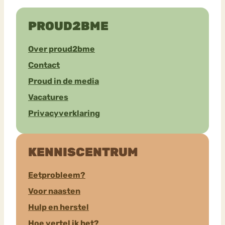
PROUD2BME
Over proud2bme
Contact
Proud in de media
Vacatures
Privacyverklaring
KENNISCENTRUM
Eetprobleem?
Voor naasten
Hulp en herstel
Hoe vertel ik het?