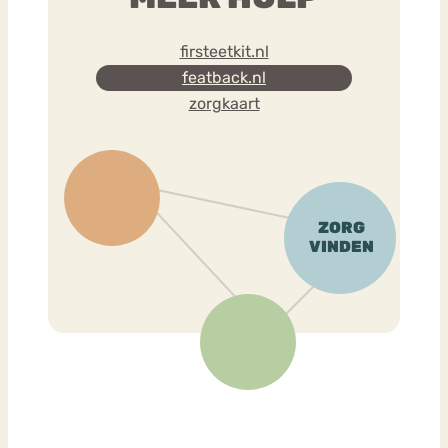
firsteetkit.nl
featback.nl
zorgkaart