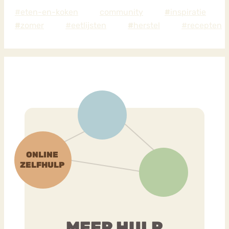
#eten-en-koken
community
#
inspiratie
#
zomer
#eetlijsten
#
herstel
#recepten
MEER HULP